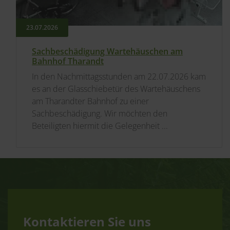
23.​07.​2026
Sachbeschädigung Wartehäuschen am
Bahnhof Tharandt
In den Nachmittagsstunden am 22.07.2026 kam
es an der Glasschiebetür des Wartehäuschens
am Tharandter Bahnhof zu einer
Sachbeschädigung. Wir möchten den
Beteiligten hiermit die Gelegenheit ...
Kontaktieren Sie uns