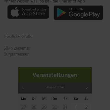
Immer wissen was los ist - die Tharandt-App
Herzliche Grüße
Silvio Ziesemer
Bürgermeister
Veranstaltungen
August 2026
Mo
Di
Mi
Do
Fr
Sa
So
27
28
29
30
31
1
2